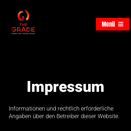
Zum
Inhalt
springen
Menü
Menü
Home
Home
Band
Band
Videos & Galerie
Videos & Galerie
Impressum
The GRADE Hotel
The GRADE Hotel
Termine
Termine
Informationen und rechtlich erforderliche
Angaben über den Betreiber dieser Website.
Downloads
Downloads